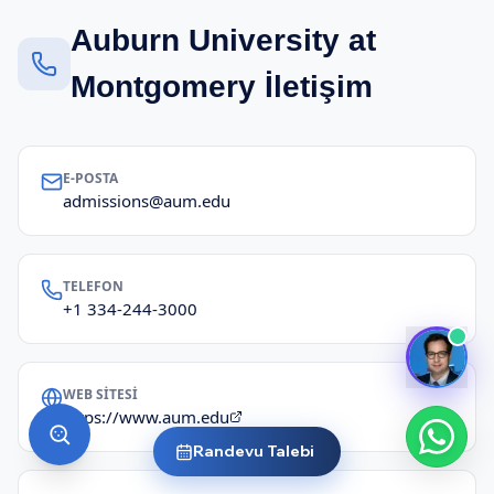
Auburn University at
Montgomery İletişim
E-POSTA
admissions@aum.edu
TELEFON
+1 334-244-3000
WEB SITESI
https://www.aum.edu
Randevu Talebi