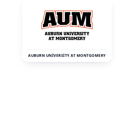
AUBURN UNIVERSITY AT MONTGOMERY
Amerika
Montgomery
ÜLKE
ŞEHIR
5200
—
TOPLAM ÖĞRENCI
STATÜ