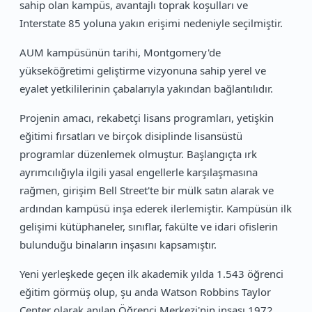
sahip olan kampüs, avantajlı toprak koşulları ve
Interstate 85 yoluna yakın erişimi nedeniyle seçilmiştir.
AUM kampüsünün tarihi, Montgomery'de
yükseköğretimi geliştirme vizyonuna sahip yerel ve
eyalet yetkililerinin çabalarıyla yakından bağlantılıdır.
Projenin amacı, rekabetçi lisans programları, yetişkin
eğitimi fırsatları ve birçok disiplinde lisansüstü
programlar düzenlemek olmuştur. Başlangıçta ırk
ayrımcılığıyla ilgili yasal engellerle karşılaşmasına
rağmen, girişim Bell Street'te bir mülk satın alarak ve
ardından kampüsü inşa ederek ilerlemiştir. Kampüsün ilk
gelişimi kütüphaneler, sınıflar, fakülte ve idari ofislerin
bulunduğu binaların inşasını kapsamıştır.
Yeni yerleşkede geçen ilk akademik yılda 1.543 öğrenci
eğitim görmüş olup, şu anda Watson Robbins Taylor
Center olarak anılan Öğrenci Merkezi'nin inşası 1972