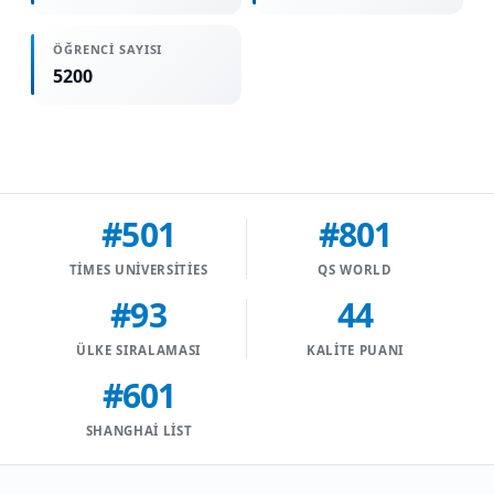
ÖĞRENCI SAYISI
5200
#501
#801
TIMES UNIVERSITIES
QS WORLD
#93
44
ÜLKE SIRALAMASI
KALITE PUANI
#601
SHANGHAI LIST