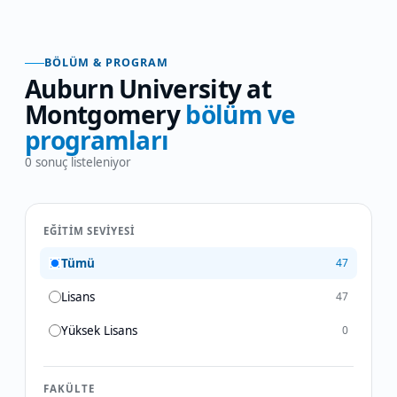
BÖLÜM & PROGRAM
Auburn University at
Montgomery
bölüm ve
programları
0
sonuç listeleniyor
EĞITIM SEVIYESI
Tümü
47
Lisans
47
Yüksek Lisans
0
FAKÜLTE