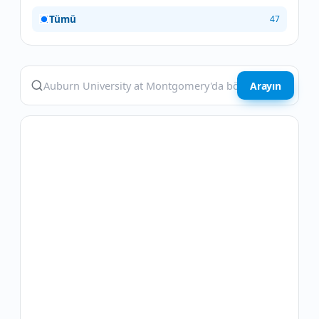
Tümü
47
Arayın