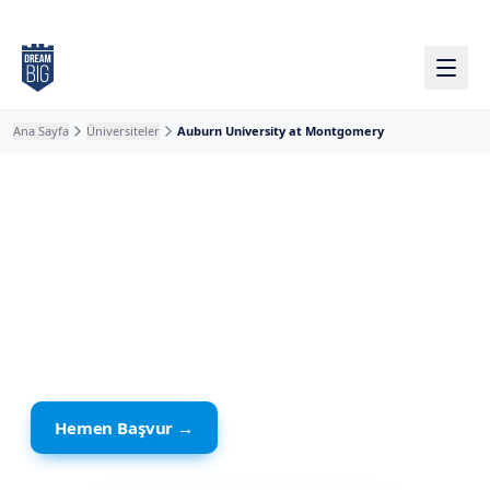
Ana içeriğe atla
Ana Sayfa
Üniversiteler
Auburn University at Montgomery
Amerika
· Montgomery
Auburn University at
Montgomery
Hemen Başvur →