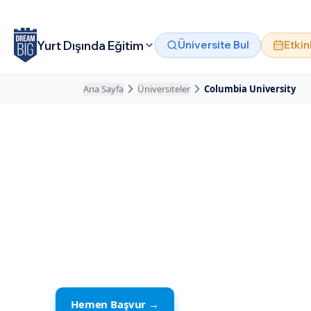
Ana içeriğe atla
Yurt Dışında Eğitim
Üniversite Bul
Etkin
Ana Sayfa
Üniversiteler
Columbia University
Amerika
· New York
Columbia Unive
Özel Okul
Hemen Başvur →