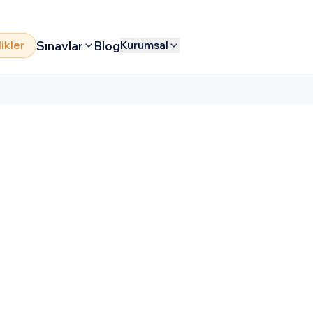
Sınavlar
Blog
likler
Kurumsal
rsity