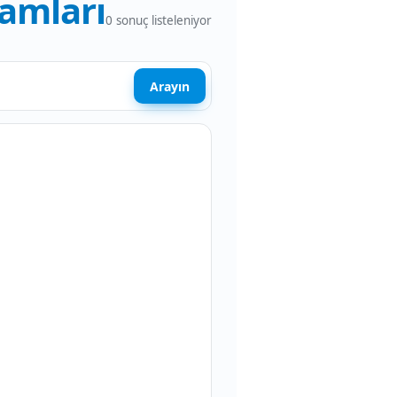
amları
0
sonuç listeleniyor
Arayın