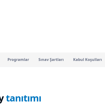
New York
36649
ŞEHIR
TOPLAM ÖĞRENCI
Programlar
Sınav Şartları
Kabul Koşulları
y
tanıtımı