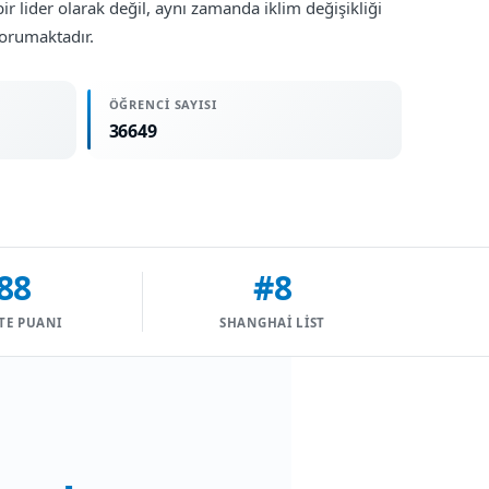
ir lider olarak değil, aynı zamanda iklim değişikliği
korumaktadır.
ÖĞRENCI SAYISI
36649
88
#8
TE PUANI
SHANGHAI LIST