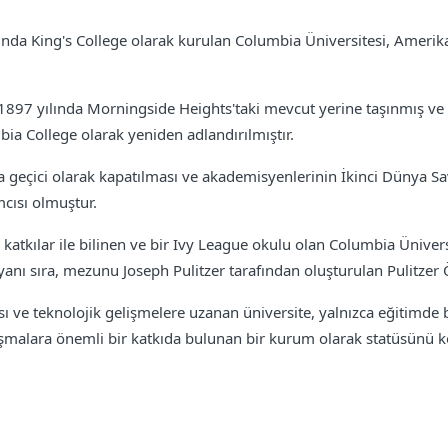
lında King's College olarak kurulan Columbia Üniversitesi, Amerika 
1897 yılında Morningside Heights'taki mevcut yerine taşınmış v
a College olarak yeniden adlandırılmıştır.
 geçici olarak kapatılması ve akademisyenlerinin İkinci Dünya Sa
mcısı olmuştur.
 katkılar ile bilinen ve bir Ivy League okulu olan Columbia Üniver
anı sıra, mezunu Joseph Pulitzer tarafından oluşturulan Pulitzer 
sı ve teknolojik gelişmelere uzanan üniversite, yalnızca eğitimde b
rtışmalara önemli bir katkıda bulunan bir kurum olarak statüsünü 