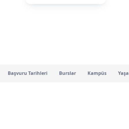
Özel
STATÜ
Başvuru Tarihleri
Burslar
Kampüs
Yaşa