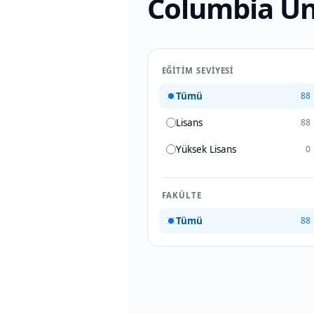
Columbia Un
EĞITIM SEVIYESI
Tümü
88
Lisans
88
Yüksek Lisans
0
FAKÜLTE
Tümü
88