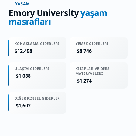
YAŞAM
Emory University
yaşam
masrafları
KONAKLAMA GIDERLERI
YEMEK GIDERLERI
$12,498
$8,746
ULAŞIM GIDERLERI
KITAPLAR VE DERS
MATERYALLERI
$1,088
$1,274
DIĞER KIŞISEL GIDERLER
$1,602