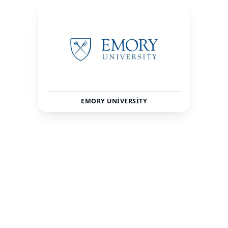
EMORY UNIVERSITY
Amerika
Atlanta, GA
ÜLKE
ŞEHIR
16142
Özel
TOPLAM ÖĞRENCI
STATÜ