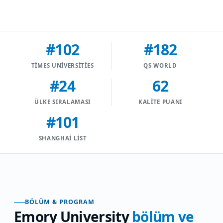
#102
#182
TIMES UNIVERSITIES
QS WORLD
#24
62
ÜLKE SIRALAMASI
KALITE PUANI
#101
SHANGHAI LIST
BÖLÜM & PROGRAM
Emory University
bölüm ve