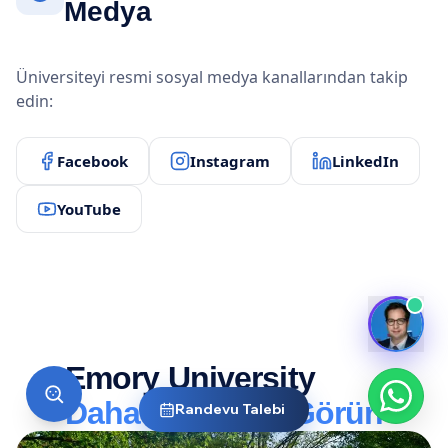
Medya
Üniversiteyi resmi sosyal medya kanallarından takip
edin:
Facebook
Instagram
LinkedIn
YouTube
Emory University
Daha Yakından Görün
Randevu Talebi