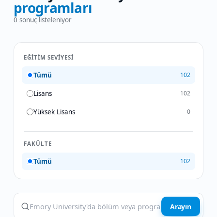
programları
0
sonuç listeleniyor
EĞITIM SEVIYESI
Tümü
102
Lisans
102
Yüksek Lisans
0
FAKÜLTE
Tümü
102
Arayın