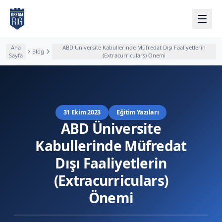
Ana içeriğe atla
Ana
ABD Üniversite Kabullerinde Müfredat Dışı Faaliyetlerin
Blog
Sayfa
(Extracurriculars) Önemi
31 Ekim 2023
Eğitim Yazıları
ABD Üniversite
Kabullerinde Müfredat
Dışı Faaliyetlerin
(Extracurriculars)
Önemi