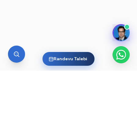
Randevu Talebi
YURT DIŞI EĞITIM
Yurt dışında üniversite okumak
ister misin?