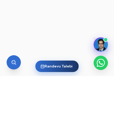
Randevu Talebi
YURT DIŞI EĞITIM