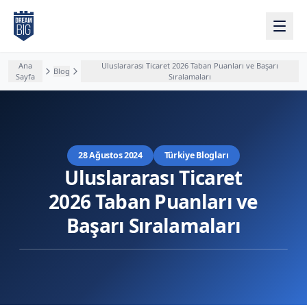
Ana içeriğe atla
Ana
Uluslararası Ticaret 2026 Taban Puanları ve Başarı
Blog
Sayfa
Sıralamaları
28 Ağustos 2024
Türkiye Blogları
Uluslararası Ticaret
2026 Taban Puanları ve
Başarı Sıralamaları