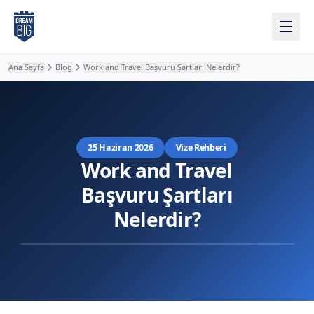
Ana içeriğe atla
Ana Sayfa
Blog
Work and Travel Başvuru Şartları Nelerdir?
25 Haziran 2026
Vize Rehberi
Work and Travel
Başvuru Şartları
Nelerdir?