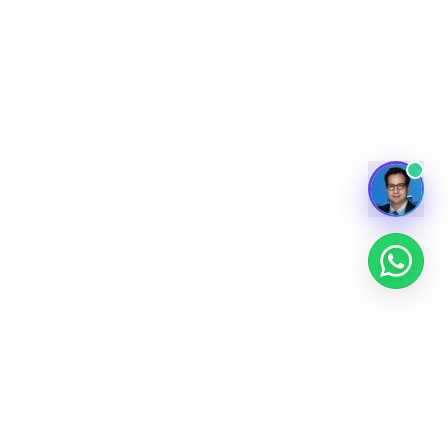
Tüm Yurt Dışı Liseler
Alfabetik sırayla yurt dışındaki yatılı ve özel liseler.