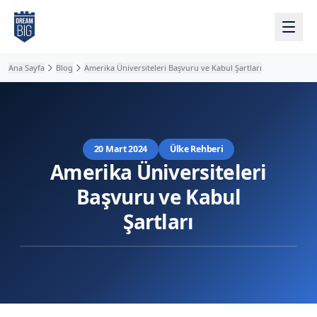
Ana içeriğe atla
Ana Sayfa
Blog
Amerika Üniversiteleri Başvuru ve Kabul Şartları
20 Mart 2024
Ülke Rehberi
Amerika Üniversiteleri
Başvuru ve Kabul
Şartları