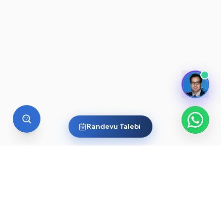
Randevu Talebi
YURT DIŞI EĞITIM