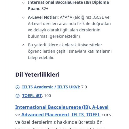
International Baccalaureate (IB) Diploma
Puanı:
32+
A-Level Notları:
A*A*A (aldığınız IGCSE ve
A-Level dersleri arasında fizik ile doğrudan
ve dolaylı olarak ilgili alan derslerinin
bulunması gerekmektedir.)
Bu yeterliliklere ek olarak üniversiteler
öğrencilerden çeşitli sınavlara katılmalarını
talep edebilir.
Dil Yeterlilikleri
IELTS Academic / IELTS UKVI
:
7.0
TOEFL iBT
:
100
International Baccalaureate (IB)
,
A-Level
ve
Advanced Placement
,
IELTS
,
TOEFL
kurs
ve özel derslerimiz hakkında ücretsiz ön