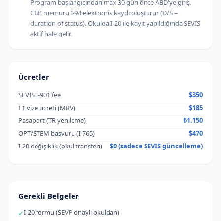
Program başlangıcından max 30 gün önce ABD'ye giriş.
CBP memuru I-94 elektronik kaydı oluşturur (D/S =
duration of status). Okulda I-20 ile kayıt yapıldığında SEVIS
aktif hale gelir.
Ücretler
SEVIS I-901 fee
$350
F1 vize ücreti (MRV)
$185
Pasaport (TR yenileme)
₺1.150
OPT/STEM başvuru (I-765)
$470
I-20 değişiklik (okul transferi)
$0 (sadece SEVIS güncelleme)
Gerekli Belgeler
I-20 formu (SEVP onaylı okuldan)
✓