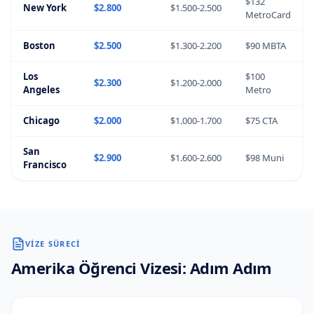
$132
New York
$2.800
$1.500-2.500
MetroCard
Boston
$2.500
$1.300-2.200
$90 MBTA
Los
$100
$2.300
$1.200-2.000
Angeles
Metro
Chicago
$2.000
$1.000-1.700
$75 CTA
San
$2.900
$1.600-2.600
$98 Muni
Francisco
VIZE SÜRECI
Amerika
Öğrenci Vizesi: Adım Adım