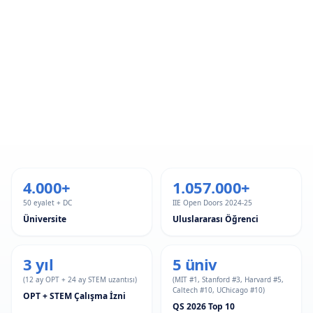
4.000+
1.057.000+
50 eyalet + DC
IIE Open Doors 2024-25
Üniversite
Uluslararası Öğrenci
3 yıl
5 üniv
(12 ay OPT + 24 ay STEM uzantısı)
(MIT #1, Stanford #3, Harvard #5,
Caltech #10, UChicago #10)
OPT + STEM Çalışma İzni
QS 2026 Top 10