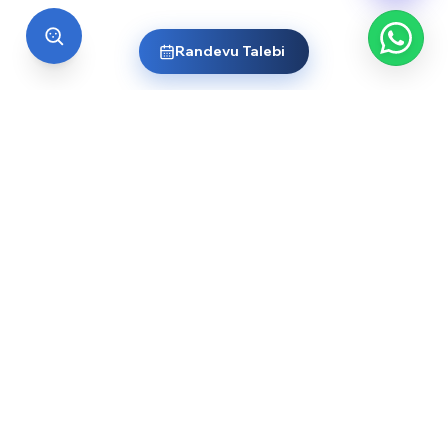
Randevu Talebi
EĞİTİM
Üniversiteler
Yurt Dışı Liseler
Dil Okulları