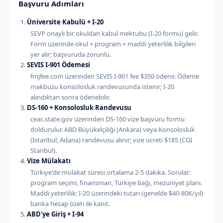
Başvuru Adımları
Üniversite Kabulü + I-20
SEVP onaylı bir okuldan kabul mektubu (I-20 formu) gelir.
Form üzerinde okul + program + maddi yeterlilik bilgileri
yer alır; başvuruda zorunlu.
SEVIS I-901 Ödemesi
fmjfee.com üzerinden SEVIS I-901 fee $350 ödenir. Ödeme
makbuzu konsolosluk randevusunda istenir; I-20
alındıktan sonra ödenebilir.
DS-160 + Konsolosluk Randevusu
ceac.state.gov üzerinden DS-160 vize başvuru formu
doldurulur. ABD Büyükelçiliği (Ankara) veya Konsolosluk
(İstanbul, Adana) randevusu alınır; vize ücreti $185 (CGI
Stanbul).
Vize Mülakatı
Türkiye'de mülakat süresi ortalama 2-5 dakika. Sorular:
program seçimi, finansman, Türkiye bağı, mezuniyet planı.
Maddi yeterlilik: I-20 üzerindeki tutarı (genelde $40-80K/yıl)
banka hesap özeti ile kanıt.
ABD'ye Giriş + I-94