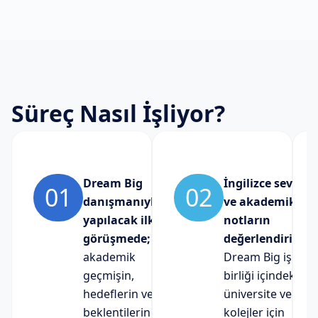
Süreç Nasıl İşliyor?
Dream Big
İngilizce seviyen
01
02
danışmanıyla
ve akademik
yapılacak ilk
notların
görüşmede;
değerlendirilere
akademik
Dream Big iş
geçmişin,
birliği içindeki
hedeflerin ve
üniversite ve
beklentilerin
kolejler için