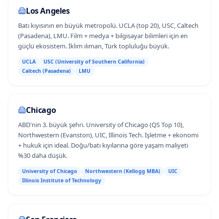
Los Angeles
Batı kıyısının en büyük metropolü. UCLA (top 20), USC, Caltech
(Pasadena), LMU. Film + medya + bilgisayar bilimleri için en
güçlü ekosistem. İklim ılıman, Türk topluluğu büyük.
UCLA
USC (University of Southern California)
Caltech (Pasadena)
LMU
Chicago
ABD'nin 3. büyük şehri. University of Chicago (QS Top 10),
Northwestern (Evanston), UIC, Illinois Tech. İşletme + ekonomi
+ hukuk için ideal. Doğu/batı kıyılarına göre yaşam maliyeti
%30 daha düşük.
University of Chicago
Northwestern (Kellogg MBA)
UIC
Illinois Institute of Technology