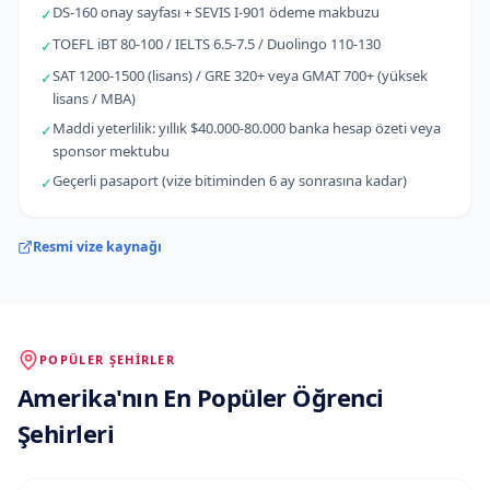
DS-160 onay sayfası + SEVIS I-901 ödeme makbuzu
✓
TOEFL iBT 80-100 / IELTS 6.5-7.5 / Duolingo 110-130
✓
SAT 1200-1500 (lisans) / GRE 320+ veya GMAT 700+ (yüksek
✓
lisans / MBA)
Maddi yeterlilik: yıllık $40.000-80.000 banka hesap özeti veya
✓
sponsor mektubu
Geçerli pasaport (vize bitiminden 6 ay sonrasına kadar)
✓
Resmi vize kaynağı
POPÜLER ŞEHIRLER
Amerika
'
nın
En Popüler Öğrenci
Şehirleri