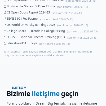
U.S. Department of State — Student Visa
(son kontrol:
2026-05-13
)
Study in the States (DHS) — F1 Visa
(son kontrol:
2026-05-13
)
IIE Open Doors Report 2024-25
(son kontrol:
2026-05-13
)
SEVIS I-901 Fee Payment
(son kontrol:
2026-05-13
)
QS World University Rankings 2026
(son kontrol:
2026-05-13
)
College Board — Trends in College Pricing
(son kontrol:
2026-05-13
)
USCIS — Optional Practical Training (OPT)
(son kontrol:
2026-05-13
)
EducationUSA Türkiye
(son kontrol:
2026-05-13
)
Tüm rakamlar resmi kaynaklardan doğrulanmıştır. Bilgilerin güncelliğini
doğrulamak için resmi sayfalara mutlaka göz atın.
İLETIŞIM
Bizimle
iletişime
geçin
Formu doldurun, Dream Big temsilciniz sizinle iletişime