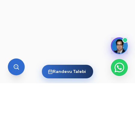
Randevu Talebi
YURT DIŞI EĞITIM
Yurt dışında üniversite okumak