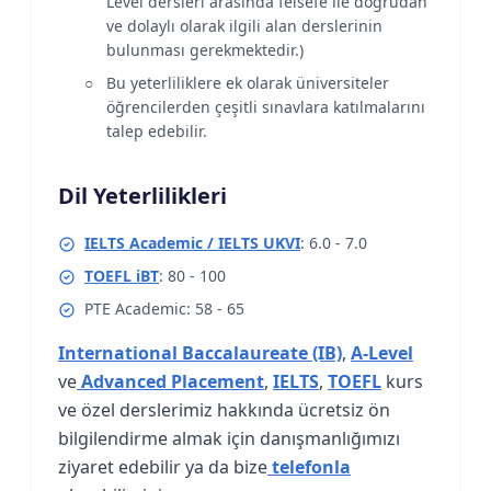
Level dersleri arasında felsefe ile doğrudan
ve dolaylı olarak ilgili alan derslerinin
bulunması gerekmektedir.)
Bu yeterliliklere ek olarak üniversiteler
öğrencilerden çeşitli sınavlara katılmalarını
talep edebilir.
Dil Yeterlilikleri
IELTS Academic / IELTS UKVI
: 6.0 - 7.0
TOEFL iBT
: 80 - 100
PTE Academic: 58 - 65
International Baccalaureate (IB)
,
A-Level
ve
Advanced Placement
,
IELTS
,
TOEFL
kurs
ve özel derslerimiz hakkında ücretsiz ön
bilgilendirme almak için danışmanlığımızı
ziyaret edebilir ya da bize
telefonla