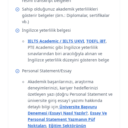
resmi transkript belgeleri
Sahip olduğunuz akademik yeterlilikleri
gösterir belgeler (örn.: Diplomalar, sertifikalar
vb.)
İngilizce yeterlilik belgesi
IELTS Academic / IELTS UKVI
,
TOEFL iBT
,
PTE Academic gibi İngilizce yeterlilik
sınavlarından biri aracılığıyla alınan ve
İngilizce yeterlilik düzeyini gösteren belge
Personal Statement/Essay
Akademik başarılarınızı, araştırma
deneyimlerinizi, kariyer hedeflerinizi
özetleyen yazı (doğru Personal Statement ve
üniversite giriş essay’i yazımı hakkında
detaylı bilgi için
Üniversite Başvuru
Denemesi (Essay) Nasıl Yazılır?
,
Essay Ve
Personal Statement Yazmanın Püf
Noktaları
,
Eğitim Sektörünün