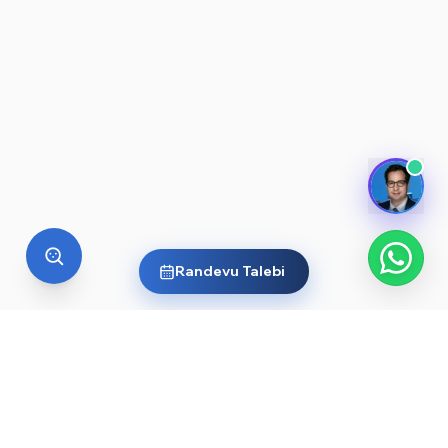
Randevu Talebi
YURT DIŞI EĞITIM