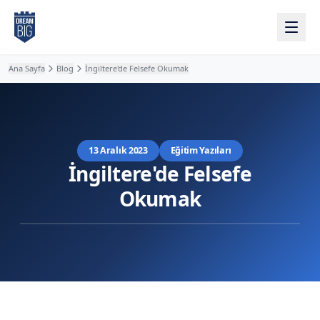
Ana içeriğe atla
Ana Sayfa
Blog
İngiltere'de Felsefe Okumak
13 Aralık 2023
Eğitim Yazıları
İngiltere'de Felsefe
Okumak