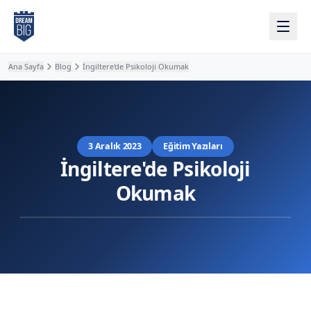
Ana içeriğe atla
Ana Sayfa
Blog
İngiltere'de Psikoloji Okumak
3 Aralık 2023
Eğitim Yazıları
İngiltere'de Psikoloji
Okumak