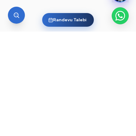
Randevu Talebi
YURT DIŞI EĞITIM
Yurt dışında üniversite okumak
ister misin?
Ülkelere ve dünyanın önde gelen üniversitelerine göz
at, sana en uygun yolu keşfet. Başlamak için işte
rehberler ve öne çıkan üniversiteler:
YKS sonrası yurt dışında üniversite okumak — 2026
→