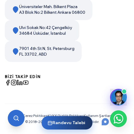
Üniversiteler Mah. Bilkent Plaza
A3 Blok No:2 Bilkent Ankara 06800
Ulvi Sokak No:42 Çengelköy
34684 Üsküdar, İstanbul
7901 4th St N, St. Petersburg
FL 33702, ABD
BİZİ TAKİP EDİN
Çerez Politikası
KVKK
Gizlilik Politikası
Kullanım Şartları
© 2018–
2026
Dream Big. Tüm Hakları Saklıdır.
Randevu Talebi