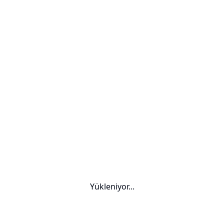
Yükleniyor...
Yurt Dışı Üniversiteler — Dre