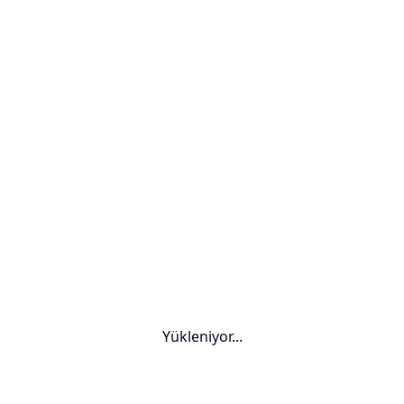
Yükleniyor...
Yurt Dışı Üniversiteler — Dre