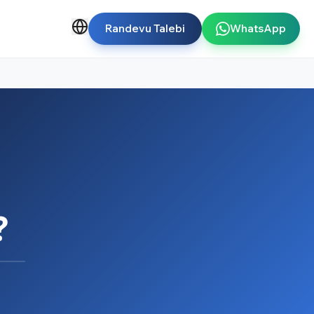
Randevu Talebi
WhatsApp
?