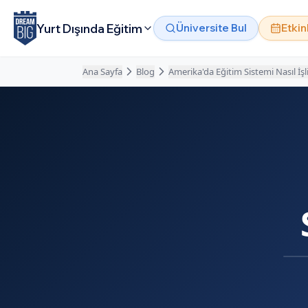
Ana içeriğe atla
Yurt Dışında Eğitim
Üniversite Bul
Etkin
Ana Sayfa
Blog
Amerika'da Eğitim Sistemi Nasıl İşl