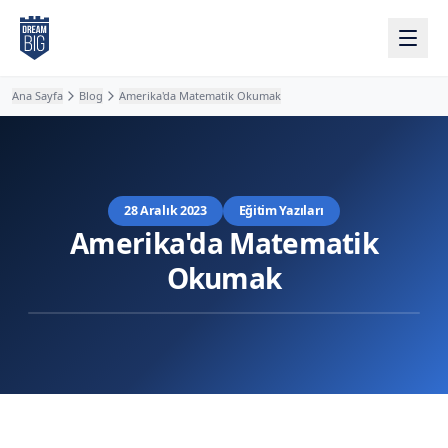
Ana içeriğe atla
Ana Sayfa
Blog
Amerika'da Matematik Okumak
28 Aralık 2023
Eğitim Yazıları
Amerika'da Matematik
Okumak